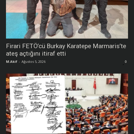
Firari FETÖ’cü Burkay Karatepe Marmaris’te
ateş açtığını itiraf etti
M.Akif
-
Ağustos 5, 2026
0