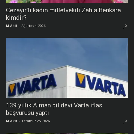
Cezayir’li kadın milletvekili Zahia Benkara
kimdir?
M.Akif
-
Ağustos 4, 2026
0
139 yıllık Alman pil devi Varta iflas
başvurusu yaptı
M.Akif
-
Temmuz 25, 2026
0