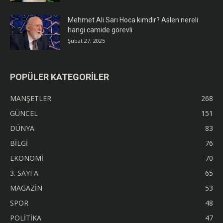
Mehmet Ali Sarı Hoca kimdir? Aslen nereli
hangi camide görevli
Şubat 27, 2025
POPÜLER KATEGORİLER
MANŞETLER
268
GÜNCEL
151
DÜNYA
83
BİLGİ
76
EKONOMİ
70
3. SAYFA
65
MAGAZİN
53
SPOR
48
POLİTİKA
47