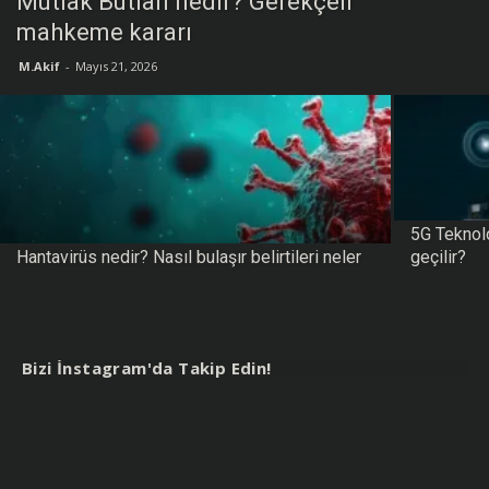
Mutlak Butlan nedir? Gerekçeli
mahkeme kararı
M.Akif
-
Mayıs 21, 2026
5G Teknolo
Hantavirüs nedir? Nasıl bulaşır belirtileri neler
geçilir?
Bizi İnstagram'da Takip Edin!