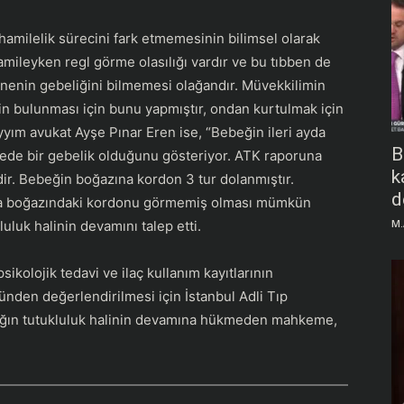
amilelik sürecini fark etmemesinin bilimsel olarak
ileyken regl görme olasılığı vardır ve bu tıbben de
annenin gebeliğini bilmemesi olağandır. Müvekkilimin
in bulunması için bunu yapmıştır, ondan kurtulmak için
yyım avukat Ayşe Pınar Eren ise, “Bebeğin ileri ayda
B
ecede bir gebelik olduğunu gösteriyor. ATK raporuna
k
ir. Bebeğin boğazına kordon 3 tur dolanmıştır.
d
orsa boğazındaki kordonu görmemiş olması mümkün
M.
luluk halinin devamını talep etti.
ikolojik tedavi ve ilaç kullanım kayıtlarının
nünden değerlendirilmesi için İstanbul Adli Tıp
ığın tutukluluk halinin devamına hükmeden mahkeme,