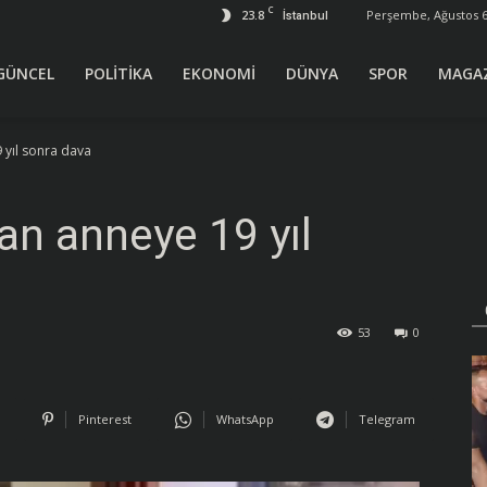
C
23.8
Perşembe, Ağustos 6
İstanbul
GÜNCEL
POLİTİKA
EKONOMİ
DÜNYA
SPOR
MAGA
 yıl sonra dava
an anneye 19 yıl
53
0
Pinterest
WhatsApp
Telegram