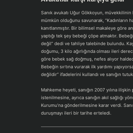
Sanık avukatı Uğur Gökkoyun, müvekkilinin h
mümkün olduğunu savunarak, “Kadınların ham
kanıtlanmıştır. Bir bilimsel makaleye göre 
yaptığı tek şey bebeği çöpe atmaktır. Bebeğ
değil” dedi ve tahliye talebinde bulundu. Ka
doğumu, 3 kilo ağırlığında olması ileri der
göre bebek sağ doğmuş, nefes alıyor halded
Bebeğin sırtına vurarak ilk yardımı yapıy
değildir” ifadelerini kullandı ve sanığın tutuk
Mahkeme heyeti, sanığın 2007 yılına ilişkin ps
istenilmesine, ayrıca sanığın akıl sağlığı yö
Kurumu’na gönderilmesine karar verdi. San
duruşmayı ileri bir tarihe erteledi.