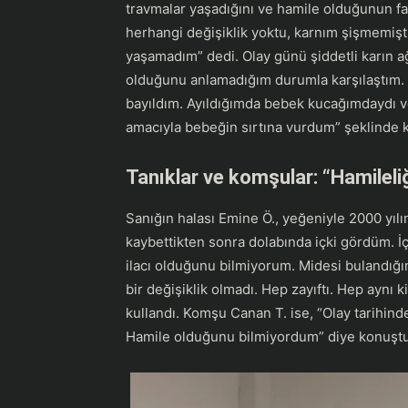
travmalar yaşadığını ve hamile olduğunun f
herhangi değişiklik yoktu, karnım şişmemişti
yaşamadım” dedi. Olay günü şiddetli karın ağr
olduğunu anlamadığım durumla karşılaştım. 
bayıldım. Ayıldığımda bebek kucağımdaydı ve
amacıyla bebeğin sırtına vurdum” şeklinde 
Tanıklar ve komşular: “Hamileliğ
Sanığın halası Emine Ö., yeğeniyle 2000 yılın
kaybettikten sonra dolabında içki gördüm. İ
ilacı olduğunu bilmiyorum. Midesi bulandığı
bir değişiklik olmadı. Hep zayıftı. Hep aynı 
kullandı. Komşu Canan T. ise, “Olay tarihind
Hamile olduğunu bilmiyordum” diye konuştu