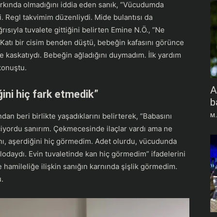
arkında olmadığını iddia eden sanık, “Vücudumda
. Regl takvimim düzenliydi. Mide bulantısı da
ısıyla tuvalete gittiğini belirten Emine N.Ö., “Ne
Katı bir cisim benden düştü, bebeğin kafasını görünce
 kaskatıydı. Bebeğin ağladığını duymadım. İlk yardım
konuştu.
A
ini hiç fark etmedik”
b
dan beri birlikte yaşadıklarını belirterek, “Babasını
M.
çiyordu sanırım. Çekmecesinde ilaçlar vardı ama ne
nı, aşerdiğini hiç görmedim. Adet olurdu, vücudunda
kilodaydı. Evin tuvaletinde kan hiç görmedim” ifadelerini
e hamileliğe ilişkin sanığın karnında şişlik görmedim.
.