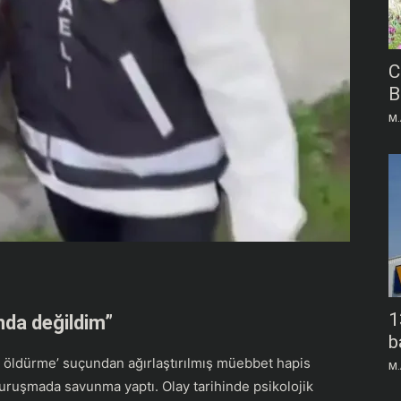
C
B
M.
1
nda değildim”
b
 öldürme’ suçundan ağırlaştırılmış müebbet hapis
M.
duruşmada savunma yaptı. Olay tarihinde psikolojik