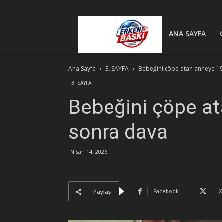
Erken
ANA SAYFA
Ana Sayfa
3. SAYFA
Bebeğini çöpe atan anneye 19
Baskı
3. SAYFA
Bebeğini çöpe at
|
sonra dava
Son
Nisan 14, 2026
Dakika
Facebook
X
Paylaş