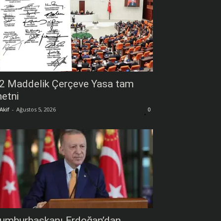
2 Maddelik Çerçeve Yasa tam
etni
Akif
-
Ağustos 5, 2026
0
umhurbaşkanı Erdoğan’dan