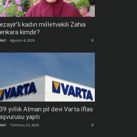
ezayir’li kadın milletvekili Zahia
enkara kimdir?
Akif
-
Ağustos 4, 2026
0
39 yıllık Alman pil devi Varta iflas
aşvurusu yaptı
Akif
-
Temmuz 25, 2026
0