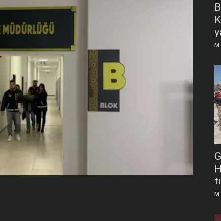
B
K
y
M.
G
H
t
M.