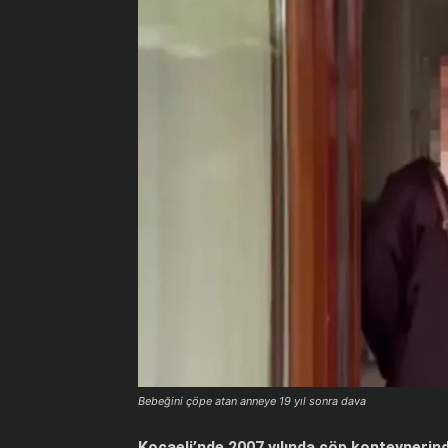
Güncel
Haberler
Bebeğini çöpe atan anneye 19 yıl sonra dava
Kocaeli’nde 2007 yılında çöp konteynerin