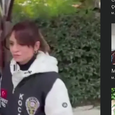
ç
M.
M
M.