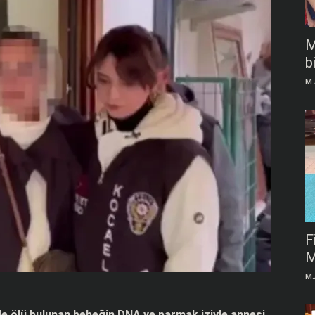
M
b
M.
F
M
M.
de ölü bulunan bebeğin DNA ve parmak iziyle annesi