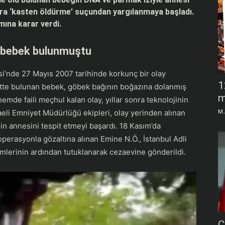
onra ‘kasten öldürme’ suçundan yargılanmaya başladı.
mına karar verdi.
ü bebek bulunmuştu
si’nde 27 Mayıs 2007 tarihinde korkunç bir olay
1
yette bulunan bebek, göbek bağının boğazına dolanmış
m
emde faili meçhul kalan olay, yıllar sonra teknolojinin
M.
caeli Emniyet Müdürlüğü ekipleri, olay yerinden alınan
in annesini tespit etmeyi başardı. 18 Kasım’da
erasyonla gözaltına alınan Emine N.Ö., İstanbul Adli
mlerinin ardından tutuklanarak cezaevine gönderildi.
C