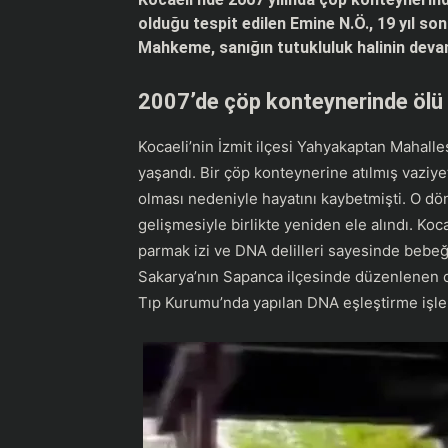
olduğu tespit edilen Emine N.Ö., 19 yıl s
Mahkeme, sanığın tutukluluk halinin deva
2007’de çöp konteynerinde öl
Kocaeli’nin İzmit ilçesi Yahyakaptan Mahalle
yaşandı. Bir çöp konteynerine atılmış vazi
olması nedeniyle hayatını kaybetmişti. O dön
gelişmesiyle birlikte yeniden ele alındı. Ko
parmak izi ve DNA delilleri sayesinde bebeğ
Sakarya’nın Sapanca ilçesinde düzenlenen op
Tıp Kurumu’nda yapılan DNA eşleştirme işle