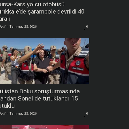
ursa-Kars yolcu otobüsü
ırıkkale’de şarampole devrildi 40
aralı
Akif
-
Temmuz 25, 2026
0
ülistan Doku soruşturmasında
andan Sonel de tutuklandı 15
utuklu
Akif
-
Temmuz 25, 2026
0