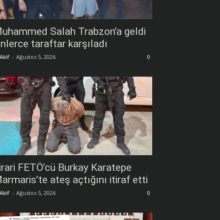
uhammed Salah Trabzon’a geldi
inlerce taraftar karşıladı
Akif
-
Ağustos 5, 2026
0
irari FETÖ’cü Burkay Karatepe
armaris’te ateş açtığını itiraf etti
Akif
-
Ağustos 5, 2026
0