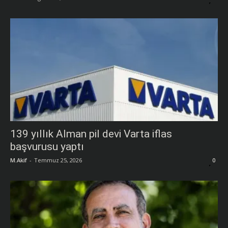
139 yıllık Alman pil devi Varta iflas
başvurusu yaptı
M.Akif
-
Temmuz 25, 2026
0