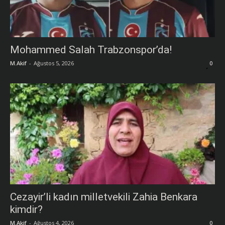
Mohammed Salah Trabzonspor’da!
M.Akif
-
Ağustos 5, 2026
0
Cezayir’li kadın milletvekili Zahia Benkara
kimdir?
M.Akif
-
Ağustos 4, 2026
0