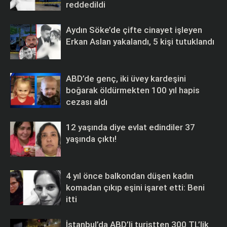
reddedildi
Aydın Söke’de çifte cinayet işleyen
Erkan Aslan yakalandı, 5 kişi tutuklandı
ABD’de genç, iki üvey kardeşini
boğarak öldürmekten 100 yıl hapis
cezası aldı
12 yaşında diye evlat edindiler 37
yaşında çıktı!
4 yıl önce balkondan düşen kadın
komadan çıkıp eşini işaret etti: Beni
itti
İstanbul’da ABD’li turistten 300 TL’lik