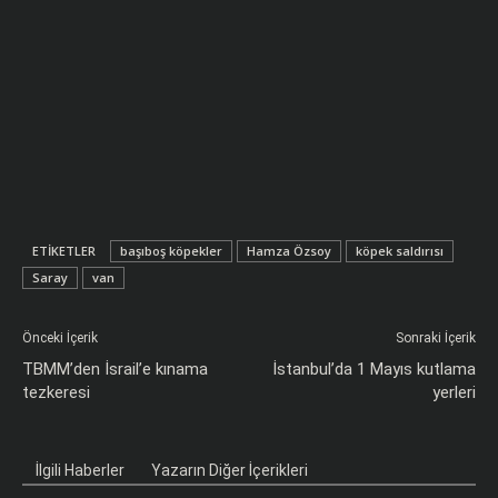
ETIKETLER
başıboş köpekler
Hamza Özsoy
köpek saldırısı
Saray
van
Önceki İçerik
Sonraki İçerik
TBMM’den İsrail’e kınama
İstanbul’da 1 Mayıs kutlama
tezkeresi
yerleri
İlgili Haberler
Yazarın Diğer İçerikleri