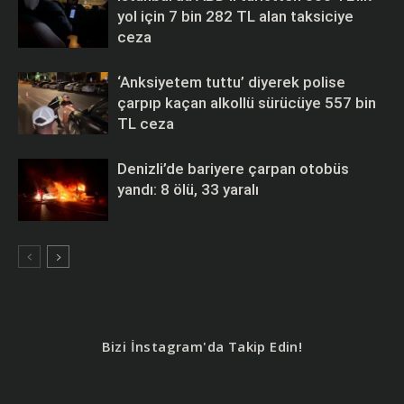
yol için 7 bin 282 TL alan taksiciye
ceza
‘Anksiyetem tuttu’ diyerek polise
çarpıp kaçan alkollü sürücüye 557 bin
TL ceza
Denizli’de bariyere çarpan otobüs
yandı: 8 ölü, 33 yaralı
Bizi İnstagram'da Takip Edin!