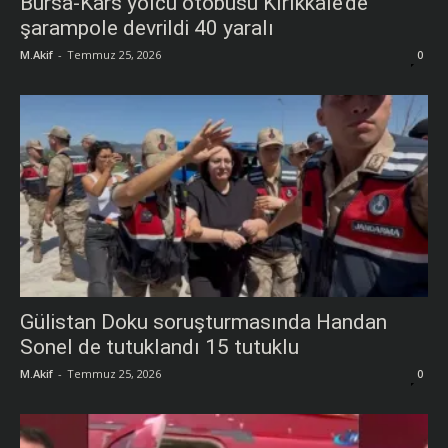
Bursa-Kars yolcu otobüsü Kırıkkale’de
şarampole devrildi 40 yaralı
M.Akif
-
Temmuz 25, 2026
0
Gülistan Doku soruşturmasında Handan
Sonel de tutuklandı 15 tutuklu
M.Akif
-
Temmuz 25, 2026
0