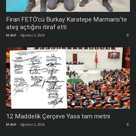
Firari FETÖ’cü Burkay Karatepe Marmaris’te
ateş açtığını itiraf etti
M.Akif
-
Ağustos 5, 2026
0
12 Maddelik Çerçeve Yasa tam metni
M.Akif
-
Ağustos 5, 2026
0