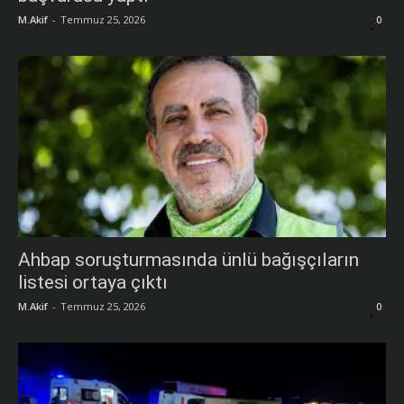
M.Akif
-
Temmuz 25, 2026
0
Ahbap soruşturmasında ünlü bağışçıların
listesi ortaya çıktı
M.Akif
-
Temmuz 25, 2026
0