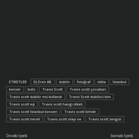
ETIKETLER
DJ Eren AB.
dublör
fotoğraf
iddia
İstanbul
konser
kulis
Travis Scott
Travis scott çocukları
Travis scott dublör mü kullandı
Travis Scott dublörü kim
Travis scott eşi
Travis scott hangi ülkeli
Travis scott İstanbul konseri
Travis scott kimdir
Travis scott nereli
Travis scott olayı ne
Travis scott sevgisi
Önceki İçerik
Sonraki İçerik