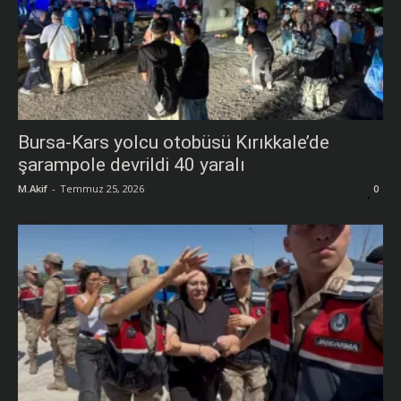
Bursa-Kars yolcu otobüsü Kırıkkale’de
şarampole devrildi 40 yaralı
M.Akif
-
Temmuz 25, 2026
0