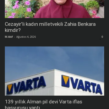
Cezayir’li kadın milletvekili Zahia Benkara
kimdir?
M.Akif
-
Ağustos 4, 2026
0
139 yıllık Alman pil devi Varta iflas
başvurusu yaptı