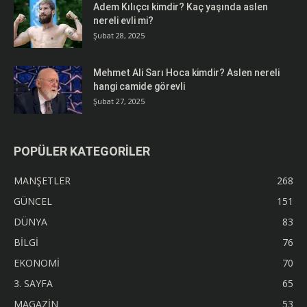
Adem Kılıçcı kimdir? Kaç yaşında aslen
nereli evli mi?
Şubat 28, 2025
Mehmet Ali Sarı Hoca kimdir? Aslen nereli
hangi camide görevli
Şubat 27, 2025
POPÜLER KATEGORİLER
MANŞETLER
268
GÜNCEL
151
DÜNYA
83
BİLGİ
76
EKONOMİ
70
3. SAYFA
65
MAGAZİN
53