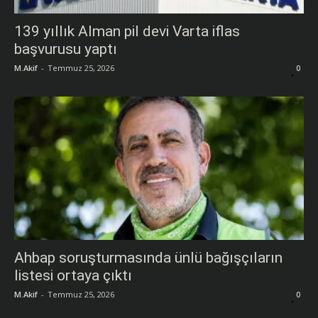
139 yıllık Alman pil devi Varta iflas
başvurusu yaptı
M.Akif
-
Temmuz 25, 2026
0
Ahbap soruşturmasında ünlü bağışçıların
listesi ortaya çıktı
M.Akif
-
Temmuz 25, 2026
0