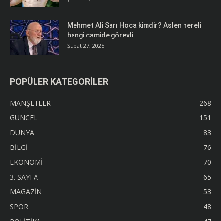
Mehmet Ali Sarı Hoca kimdir? Aslen nereli
hangi camide görevli
Şubat 27, 2025
POPÜLER KATEGORİLER
MANŞETLER
268
GÜNCEL
151
DÜNYA
83
BİLGİ
76
EKONOMİ
70
3. SAYFA
65
MAGAZİN
53
SPOR
48