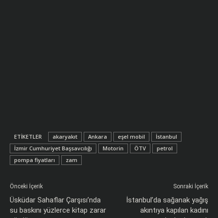
ETIKETLER
akaryakıt
Ankara
eşel mobil
İstanbul
İzmir Cumhuriyet Başsavcılığı
Motorin
ÖTV
petrol
pompa fiyatları
zam
Önceki İçerik
Sonraki İçerik
Üsküdar Sahaflar Çarşısı’nda
İstanbul’da sağanak yağış
su baskını yüzlerce kitap zarar
akıntıya kapılan kadını