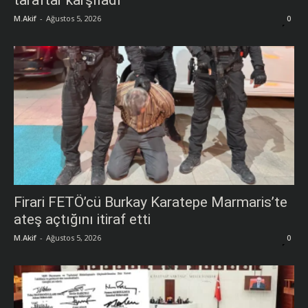
taraftar karşıladı
M.Akif
-
Ağustos 5, 2026
0
Firari FETÖ’cü Burkay Karatepe Marmaris’te
ateş açtığını itiraf etti
M.Akif
-
Ağustos 5, 2026
0