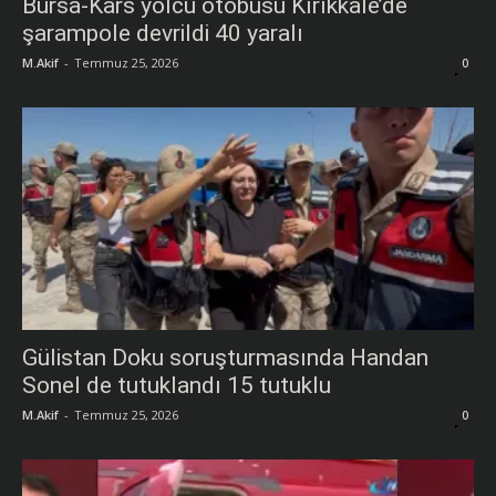
Bursa-Kars yolcu otobüsü Kırıkkale’de
şarampole devrildi 40 yaralı
M.Akif
-
Temmuz 25, 2026
0
Gülistan Doku soruşturmasında Handan
Sonel de tutuklandı 15 tutuklu
M.Akif
-
Temmuz 25, 2026
0