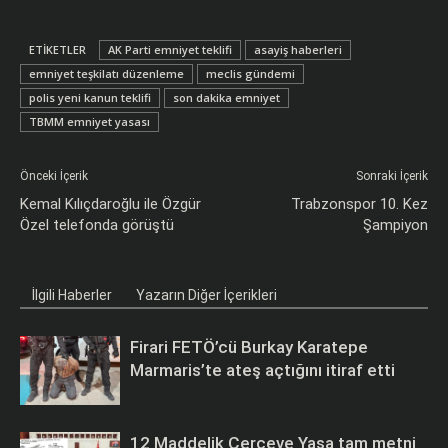
ETIKETLER
​AK Parti emniyet teklifi
asayiş haberleri
emniyet teşkilatı düzenleme
meclis gündemi
polis yeni kanun teklifi
son dakika emniyet
TBMM emniyet yasası
Önceki İçerik
Sonraki İçerik
Kemal Kılıçdaroğlu ile Özgür
Trabzonspor 10. Kez
Özel telefonda görüştü
Şampiyon
İlgili Haberler
Yazarın Diğer İçerikleri
Firari FETÖ’cü Burkay Karatepe
Marmaris’te ateş açtığını itiraf etti
12 Maddelik Çerçeve Yasa tam metni