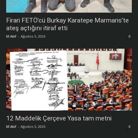
Firari FETÖ’cü Burkay Karatepe Marmaris’te
ateş açtığını itiraf etti
M.Akif
-
Ağustos 5, 2026
0
12 Maddelik Çerçeve Yasa tam metni
M.Akif
-
Ağustos 5, 2026
0