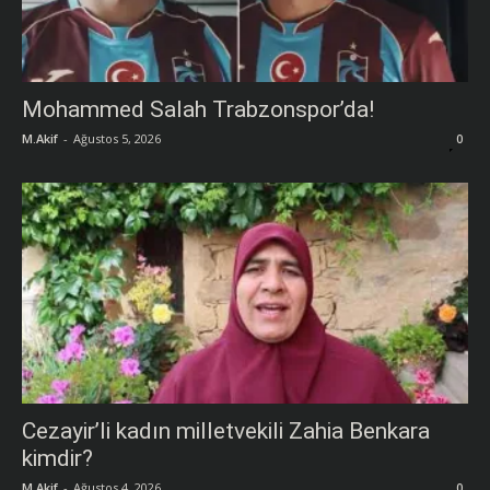
Mohammed Salah Trabzonspor’da!
M.Akif
-
Ağustos 5, 2026
0
Cezayir’li kadın milletvekili Zahia Benkara
kimdir?
M.Akif
-
Ağustos 4, 2026
0