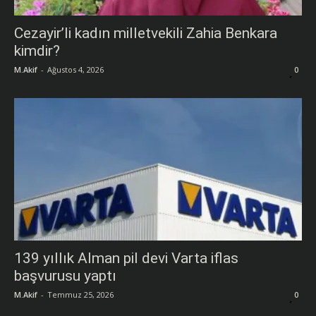
Cezayir’li kadın milletvekili Zahia Benkara
kimdir?
M.Akif
-
Ağustos 4, 2026
0
139 yıllık Alman pil devi Varta iflas
başvurusu yaptı
M.Akif
-
Temmuz 25, 2026
0