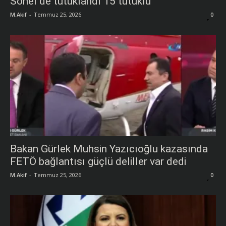
Sonel de tutuklandı 15 tutuklu
M.Akif
-
Temmuz 25, 2026
0
Bakan Gürlek Muhsin Yazıcıoğlu kazasında
FETÖ bağlantısı güçlü deliller var dedi
M.Akif
-
Temmuz 25, 2026
0