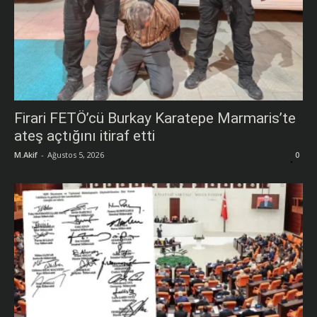
Firari FETÖ’cü Burkay Karatepe Marmaris’te
ateş açtığını itiraf etti
M.Akif
-
Ağustos 5, 2026
0