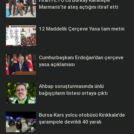
Firari FETÖ’cü Burkay Karatepe
Marmaris’te ateş açtığını itiraf etti
12 Maddelik Çerçeve Yasa tam metni
Cumhurbaşkanı Erdoğan’dan çerçeve
yasa açıklaması
Ahbap soruşturmasında ünlü
bağışçıların listesi ortaya çıktı
Bursa-Kars yolcu otobüsü Kırıkkale’de
şarampole devrildi 40 yaralı