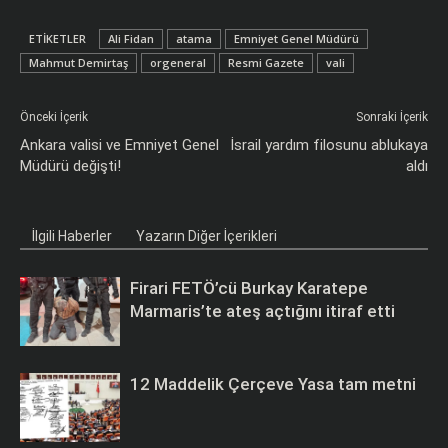
ETIKETLER
Ali Fidan
atama
Emniyet Genel Müdürü
Mahmut Demirtaş
orgeneral
Resmi Gazete
vali
Önceki İçerik
Sonraki İçerik
Ankara valisi ve Emniyet Genel
İsrail yardım filosunu ablukaya
Müdürü değişti!
aldı
İlgili Haberler
Yazarın Diğer İçerikleri
Firari FETÖ’cü Burkay Karatepe
Marmaris’te ateş açtığını itiraf etti
12 Maddelik Çerçeve Yasa tam metni