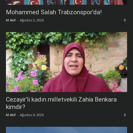
Mohammed Salah Trabzonspor’da!
M.Akif
-
Ağustos 5, 2026
0
Cezayir’li kadın milletvekili Zahia Benkara
kimdir?
M.Akif
-
Ağustos 4, 2026
0