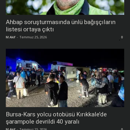
Ahbap soruşturmasında ünlü bağışçıların
listesi ortaya çıktı
M.Akif
-
Temmuz 25, 2026
0
Bursa-Kars yolcu otobüsü Kırıkkale’de
şarampole devrildi 40 yaralı
M.Akif
-
Temmuz 25, 2026
0