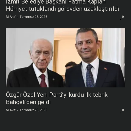
İzmit Belediye Başkanı Fatma Kaplan
Hürriyet tutuklandı görevden uzaklaştırıldı
M.Akif
-
Temmuz 25, 2026
0
Özgür Özel Yeni Parti’yi kurdu ilk tebrik
Bahçeli’den geldi
M.Akif
-
Temmuz 25, 2026
0