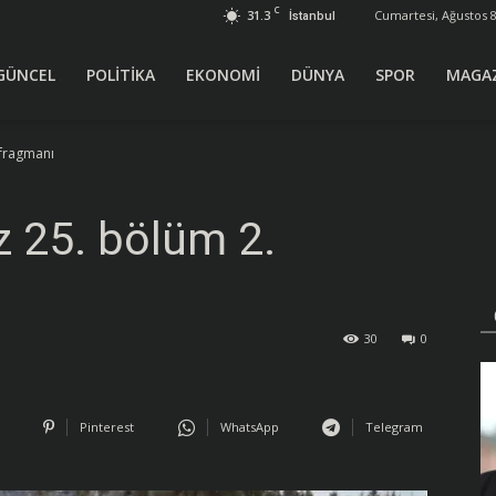
C
31.3
Cumartesi, Ağustos 8
İstanbul
GÜNCEL
POLİTİKA
EKONOMİ
DÜNYA
SPOR
MAGA
 fragmanı
 25. bölüm 2.
30
0
Pinterest
WhatsApp
Telegram