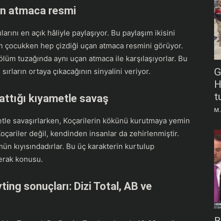
an atmaca resmi
rını en açık hâliyle paylaşıyor. Bu paylaşım ikisini
nun çocukken hep çizdiği uçan atmaca resmini görüyor.
lüm tuzağında aynı uçan atmaca ile karşılaşıyorlar. Bu
G
 sırların ortaya çıkacağının sinyalini veriyor.
H
t
şlattığı kıyametle savaş
M.
ametle savaşırlarken, Koçarilerin kökünü kurutmaya yemin
oçariler değil, kendinden insanlar da zehirlenmiştir.
 kıyısındadırlar. Bu üç karakterin kurtulup
erak konusu.
ing sonuçları: Dizi Total, AB ve