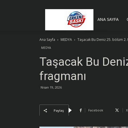
Erken
ANA SAYFA
Ana Sayfa
MEDYA
Taşacak Bu Deniz 25. bölüm 2.
Baskı
MEDYA
Taşacak Bu Deniz
|
fragmanı
Son
Nisan 19, 2026
Dakika
Facebook
X
Paylaş