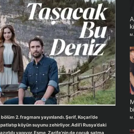
A
k
M.
M
b
 bölüm 2. fragmanı yayınlandı. Şerif, Koçari’de
M.
atlatıp köyün suyunu zehirliyor. Adil’i Rusya’daki
zırlığı yapıyor. Esme, Zarife’nin de çocuk satma