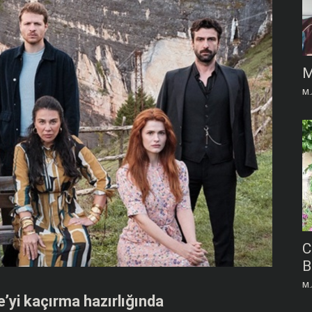
M
M.
C
B
M.
e’yi kaçırma hazırlığında