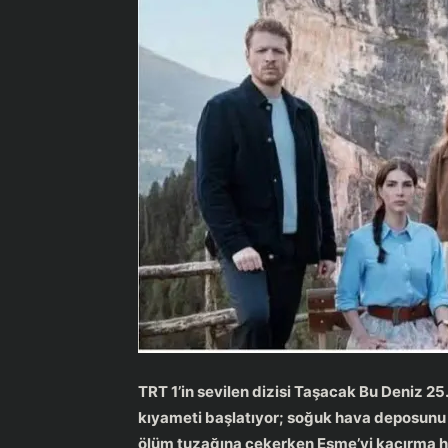
Güncel
Haberler
TRT 1’in sevilen dizisi Taşacak Bu Deniz 25.
kıyameti başlatıyor; soğuk hava deposunu p
ölüm tuzağına çekerken Esme’yi kaçırma ha