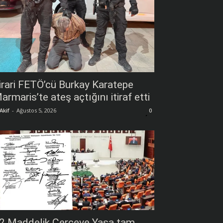
irari FETÖ’cü Burkay Karatepe
armaris’te ateş açtığını itiraf etti
Akif
-
Ağustos 5, 2026
0
2 Maddelik Çerçeve Yasa tam