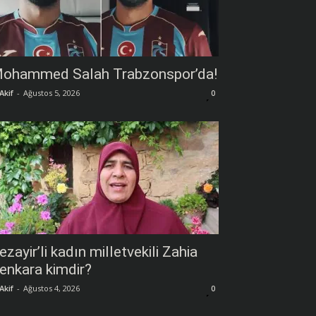
ohammed Salah Trabzonspor’da!
Akif
-
Ağustos 5, 2026
0
ezayir’li kadın milletvekili Zahia
enkara kimdir?
Akif
-
Ağustos 4, 2026
0