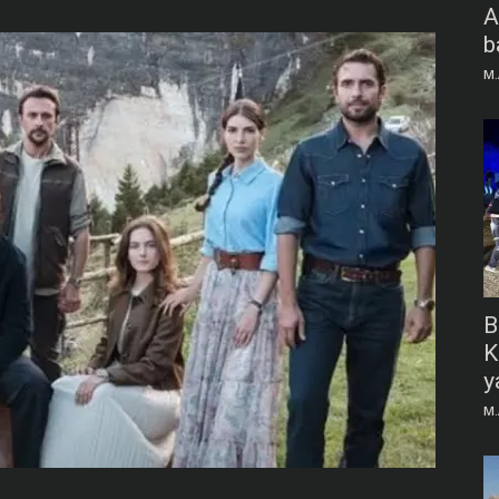
A
b
M.
B
K
y
M.