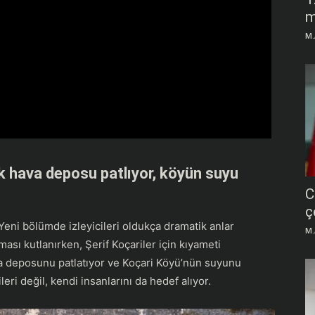
m
M.
k hava deposu patlıyor, köyün suyu
C
ç
Yeni bölümde izleyicileri oldukça dramatik anlar
M.
ası kutlanırken, Şerif Koçariler için kıyameti
va deposunu patlatıyor ve Koçari Köyü’nün suyunu
leri değil, kendi insanlarını da hedef alıyor.