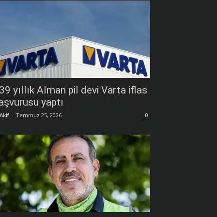
39 yıllık Alman pil devi Varta iflas
aşvurusu yaptı
Akif
-
Temmuz 25, 2026
0