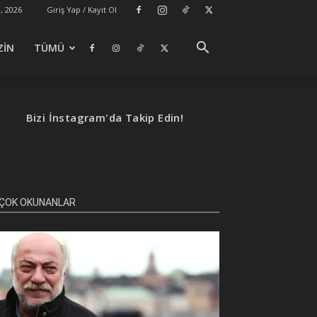
, 2026
Giriş Yap / Kayıt Ol
ZİN
TÜMÜ
Bizi İnstagram'da Takip Edin!
ÇOK OKUNANLAR