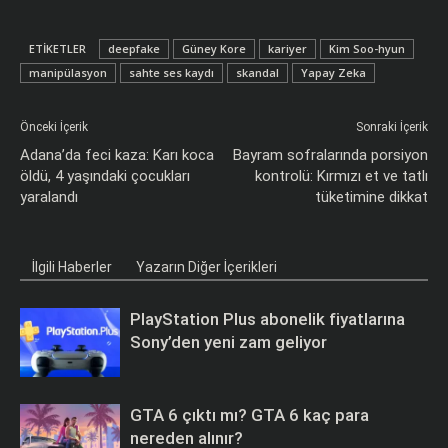
ETIKETLER
deepfake
Güney Kore
kariyer
Kim Soo-hyun
manipülasyon
sahte ses kaydı
skandal
Yapay Zeka
Önceki İçerik
Sonraki İçerik
Adana’da feci kaza: Karı koca
Bayram sofralarında porsiyon
öldü, 4 yaşındaki çocukları
kontrolü: Kırmızı et ve tatlı
yaralandı
tüketimine dikkat
İlgili Haberler
Yazarın Diğer İçerikleri
PlayStation Plus abonelik fiyatlarına
Sony’den yeni zam geliyor
GTA 6 çıktı mı? GTA 6 kaç para
nereden alınır?