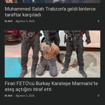
Muhammed Salah Trabzon’a geldi binlerce
taraftar karşıladı
M.Akif
-
Ağustos 5, 2026
0
Firari FETÖ’cü Burkay Karatepe Marmaris’te
ateş açtığını itiraf etti
M.Akif
-
Ağustos 5, 2026
0