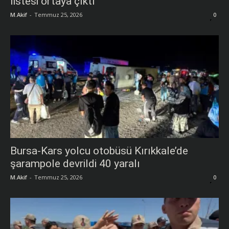
listesi ortaya çıktı
M.Akif
-
Temmuz 25, 2026
0
Bursa-Kars yolcu otobüsü Kırıkkale’de
şarampole devrildi 40 yaralı
M.Akif
-
Temmuz 25, 2026
0