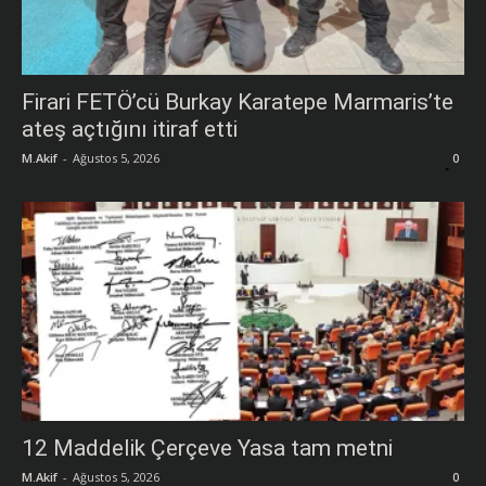
Firari FETÖ’cü Burkay Karatepe Marmaris’te
ateş açtığını itiraf etti
M.Akif
-
Ağustos 5, 2026
0
12 Maddelik Çerçeve Yasa tam metni
M.Akif
-
Ağustos 5, 2026
0