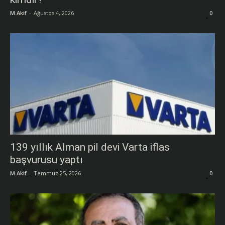
M.Akif
-
Ağustos 4, 2026
0
139 yıllık Alman pil devi Varta iflas
başvurusu yaptı
M.Akif
-
Temmuz 25, 2026
0