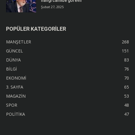
hangi camide görevli
Şubat 27, 2025
POPÜLER KATEGORİLER
MANŞETLER
268
GÜNCEL
151
DÜNYA
83
BİLGİ
76
EKONOMİ
70
3. SAYFA
65
MAGAZİN
53
SPOR
48
POLİTİKA
47