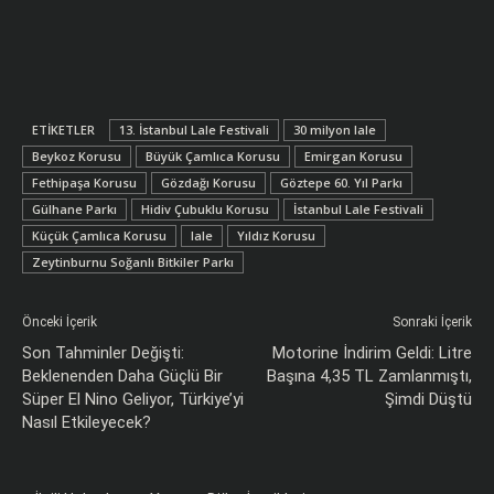
ETIKETLER
13. İstanbul Lale Festivali
30 milyon lale
Beykoz Korusu
Büyük Çamlıca Korusu
Emirgan Korusu
Fethipaşa Korusu
Gözdağı Korusu
Göztepe 60. Yıl Parkı
Gülhane Parkı
Hidiv Çubuklu Korusu
İstanbul Lale Festivali
Küçük Çamlıca Korusu
lale
Yıldız Korusu
Zeytinburnu Soğanlı Bitkiler Parkı
Önceki İçerik
Sonraki İçerik
Son Tahminler Değişti:
Motorine İndirim Geldi: Litre
Beklenenden Daha Güçlü Bir
Başına 4,35 TL Zamlanmıştı,
Süper El Nino Geliyor, Türkiye’yi
Şimdi Düştü
Nasıl Etkileyecek?