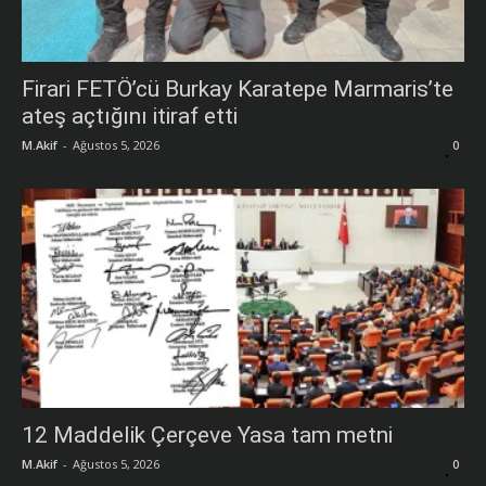
Firari FETÖ’cü Burkay Karatepe Marmaris’te
ateş açtığını itiraf etti
M.Akif
-
Ağustos 5, 2026
0
12 Maddelik Çerçeve Yasa tam metni
M.Akif
-
Ağustos 5, 2026
0