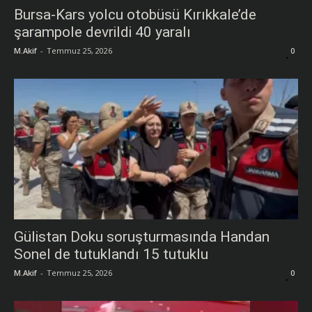
Bursa-Kars yolcu otobüsü Kırıkkale’de
şarampole devrildi 40 yaralı
M.Akif
-
Temmuz 25, 2026
0
Gülistan Doku soruşturmasında Handan
Sonel de tutuklandı 15 tutuklu
M.Akif
-
Temmuz 25, 2026
0