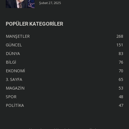
Şubat 27, 2025
POPÜLER KATEGORİLER
MANŞETLER
268
GÜNCEL
151
DÜNYA
83
BİLGİ
76
EKONOMİ
70
3. SAYFA
65
MAGAZİN
53
SPOR
48
POLİTİKA
47