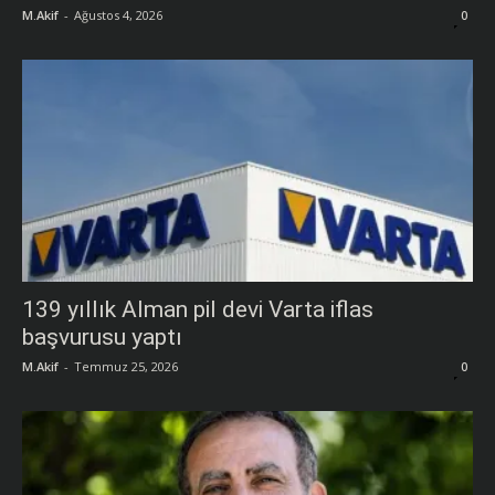
M.Akif
-
Ağustos 4, 2026
0
139 yıllık Alman pil devi Varta iflas
başvurusu yaptı
M.Akif
-
Temmuz 25, 2026
0