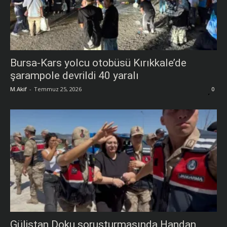
Bursa-Kars yolcu otobüsü Kırıkkale’de
şarampole devrildi 40 yaralı
M.Akif
-
Temmuz 25, 2026
0
Gülistan Doku soruşturmasında Handan