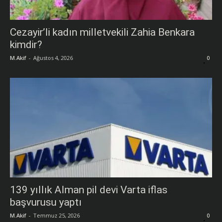
Cezayir’li kadın milletvekili Zahia Benkara
kimdir?
M.Akif
-
Ağustos 4, 2026
0
139 yıllık Alman pil devi Varta iflas
başvurusu yaptı
M.Akif
-
Temmuz 25, 2026
0