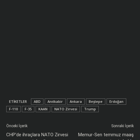
ETIKETLER
ABD
Anıtkabir
Ankara
Beştepe
Erdoğan
F-110
F-35
KAAN
NATO Zirvesi
Trump
Önceki İçerik
Sonraki İçerik
CHP’de ihraçlara NATO Zirvesi
Memur-Sen temmuz maaş