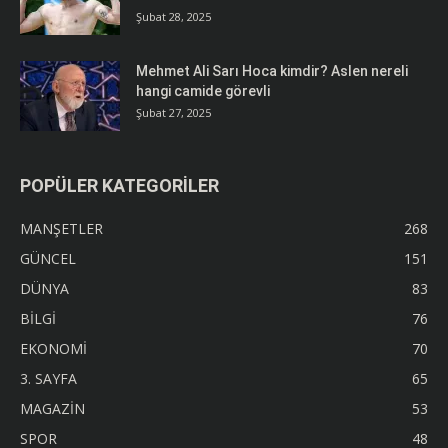
Şubat 28, 2025
Mehmet Ali Sarı Hoca kimdir? Aslen nereli
hangi camide görevli
Şubat 27, 2025
POPÜLER KATEGORİLER
MANŞETLER
268
GÜNCEL
151
DÜNYA
83
BİLGİ
76
EKONOMİ
70
3. SAYFA
65
MAGAZİN
53
SPOR
48