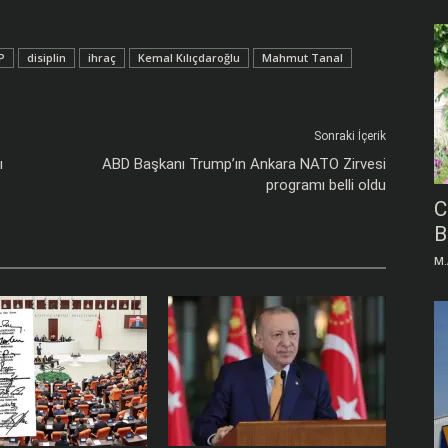
P
disiplin
ihraç
Kemal Kılıçdaroğlu
Mahmut Tanal
Sonraki İçerik
ı
ABD Başkanı Trump’ın Ankara NATO Zirvesi
programı belli oldu
C
B
M.