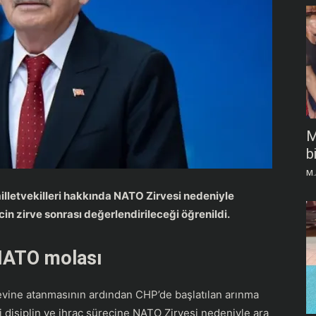
M
b
M.
illetvekilleri hakkında NATO Zirvesi nedeniyle
cin zirve sonrası değerlendirileceği öğrenildi.
 NATO molası
evine atanmasının ardından CHP’de başlatılan arınma
i disiplin ve ihraç sürecine NATO Zirvesi nedeniyle ara