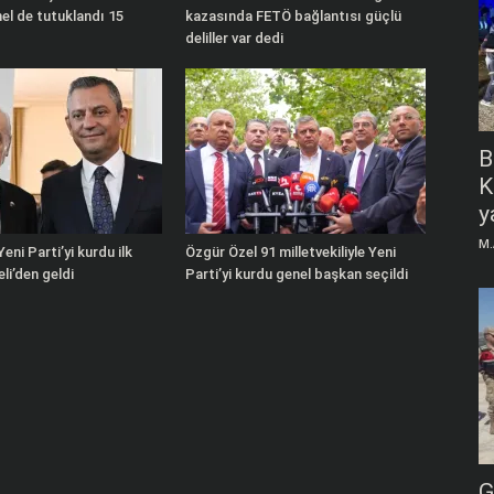
l de tutuklandı 15
kazasında FETÖ bağlantısı güçlü
deliller var dedi
B
K
y
M.
eni Parti’yi kurdu ilk
Özgür Özel 91 milletvekiliyle Yeni
li’den geldi
Parti’yi kurdu genel başkan seçildi
G