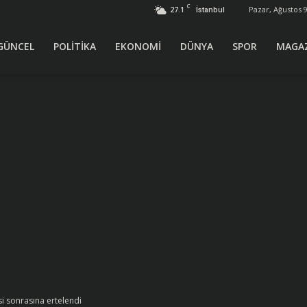
C
27.1
Pazar, Ağustos 9
İstanbul
GÜNCEL
POLİTİKA
EKONOMİ
DÜNYA
SPOR
MAGA
i sonrasına ertelendi