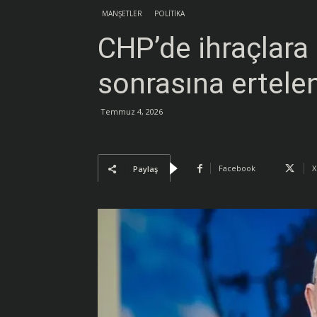
Güncel
MANŞETLER
POLİTİKA
CHP’de ihraçlara
Haberler
sonrasına ertele
Temmuz 4, 2026
Facebook
X
Paylaş