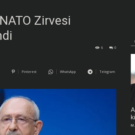
 NATO Zirvesi
ndi
6
0
Pinterest
WhatsApp
Telegram
A
k
M.