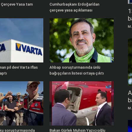
k Çerçeve Yasa tam
Cumhurbaşkanı Erdoğan’dan
1
çerçeve yasa açıklaması
b
M.
man pil devi Varta iflas
Ahbap soruşturmasında ünlü
aptı
bağışçıların listesi ortaya çıktı
A
b
M.
oku soruşturmasında
Bakan Gürlek Muhsin Yazıcıoğlu