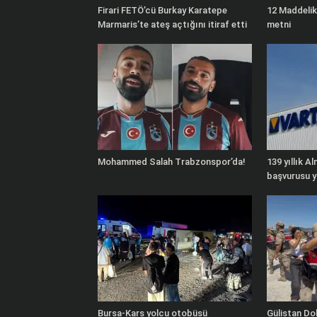
Firari FETÖ’cü Burkay Karatepe
12 Maddeli
Marmaris’te ateş açtığını itiraf etti
metni
Mohammed Salah Trabzonspor’da!
139 yıllık Al
başvurusu y
Bursa-Kars yolcu otobüsü
Gülistan D