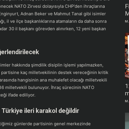
F
enecek NATO Zirvesi dolayısıyla CHP’den ihraçlarına
M
 Enginyurt, Adnan Beker ve Mahmut Tanal gibi isimler
ğı, il ve ilçe başkanlıklarına atamaların da daha sonra
M.
ar 30 il başkanı görevden alınırken, 12 yeni başkan
erlendirilecek
simler hakkında şimdilik disiplin işlemi yapılmazken,
partisine kaç milletvekilinin destek vereceğinin kritik
i arasında hangisinin ana muhalefet olacağı milletvekili
1
36 milletvekili bulunuyor. İhraç sürecinin NATO
m
ği ifade ediliyor.
M.
ürkiye ileri karakol değildir
iğimiz günlerde partisinin genel merkezinde