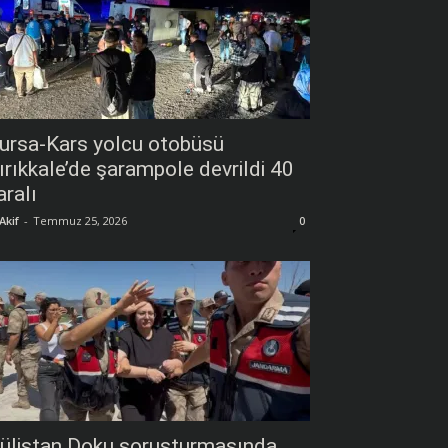
ursa-Kars yolcu otobüsü
ırıkkale’de şarampole devrildi 40
aralı
Akif
-
Temmuz 25, 2026
0
ülistan Doku soruşturmasında