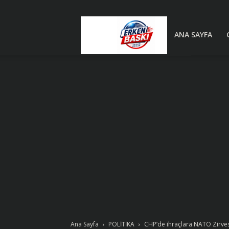
Erken
ANA SAYFA
Baskı
|
Son
Dakika
Ana Sayfa
POLİTİKA
CHP’de ihraçlara NATO Zirves