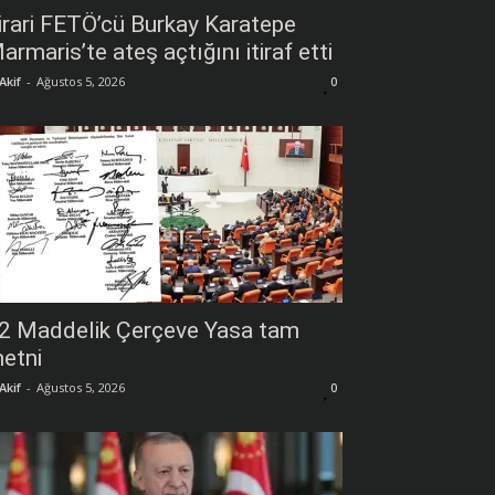
irari FETÖ’cü Burkay Karatepe
armaris’te ateş açtığını itiraf etti
Akif
-
Ağustos 5, 2026
0
2 Maddelik Çerçeve Yasa tam
etni
Akif
-
Ağustos 5, 2026
0