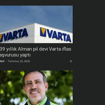
39 yıllık Alman pil devi Varta iflas
aşvurusu yaptı
Akif
-
Temmuz 25, 2026
0