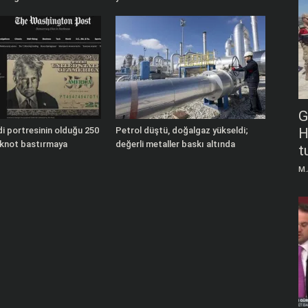
G
i portresinin olduğu 250
Petrol düştü, doğalgaz yükseldi;
H
nknot bastırmaya
değerli metaller baskı altında
t
M.