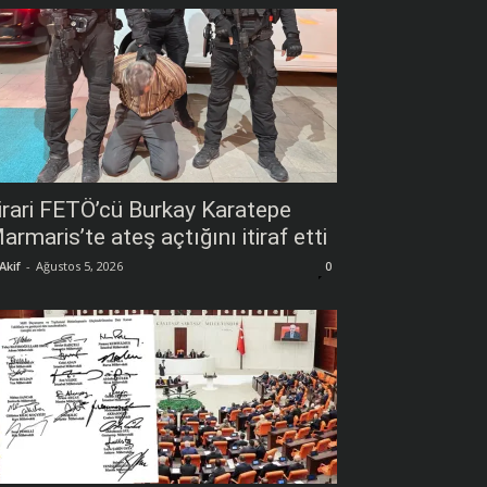
irari FETÖ’cü Burkay Karatepe
armaris’te ateş açtığını itiraf etti
Akif
-
Ağustos 5, 2026
0