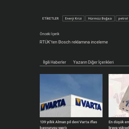
ETIKETLER
Enerji Krizi
Hürmüz Boğazı
petrol 
Önceki İçerik
RTÜK’ten Bosch reklamına inceleme
İlgili Haberler
Yazarın Diğer İçerikleri
139 yıllık Alman pil devi Varta iflas
En düşük eme
başvurusu yaptı
liraya yüksel