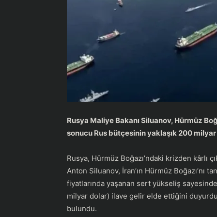
Rusya Maliye Bakanı Siluanov, Hürmüz Boğa
sonucu Rus bütçesinin yaklaşık 200 milyar ru
Rusya, Hürmüz Boğazı’ndaki krizden kârlı çı
Anton Siluanov, İran’ın Hürmüz Boğazı’nı ta
fiyatlarında yaşanan sert yükseliş sayesinde
milyar dolar) ilave gelir elde ettiğini duyurd
bulundu.