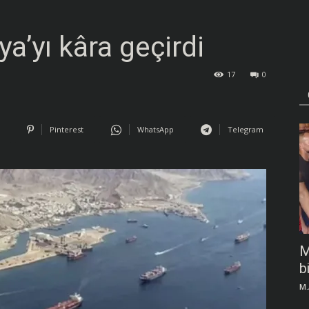
a’yı kâra geçirdi
17
0
Pinterest
WhatsApp
Telegram
M
b
M.