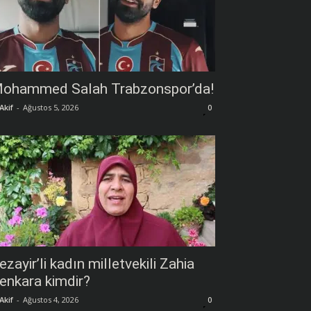
ohammed Salah Trabzonspor’da!
Akif
-
Ağustos 5, 2026
0
ezayir’li kadın milletvekili Zahia
enkara kimdir?
Akif
-
Ağustos 4, 2026
0