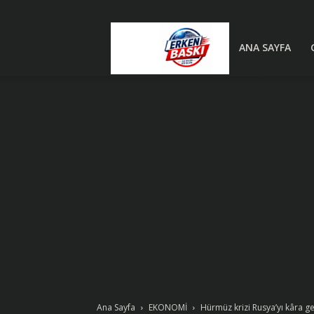
Erken
ANA SAYFA
Baskı
|
Son
Dakika
Ana Sayfa
EKONOMİ
Hürmüz krizi Rusya’yı kâra ge