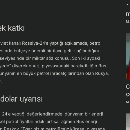
1
m
M.
ek katkı
let kanalı Rossiya-24’e yaptığı açıklamada, petrol
sinde bütçeye önemli bir ilave gelir sağlandığını
e seviyesinde bir miktar söz konusu. Son iki aydaki
iyede” diyerek enerji piyasasındaki hareketliliğin Rus
Dünyanın en büyük petrol ihracatçılarından olan Rusya,
r.
C
ç
dolar uyarısı
M.
24’e yaptığı değerlendirmede, dünyanın bir enerji
sel petrol fiyatlarındaki artışa rağmen Rus enerji
ten Peskov, “Eğer bizim petrolümüz küresel piyasada