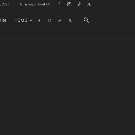
, 2026
Giriş Yap / Kayıt Ol
ZİN
TÜMÜ