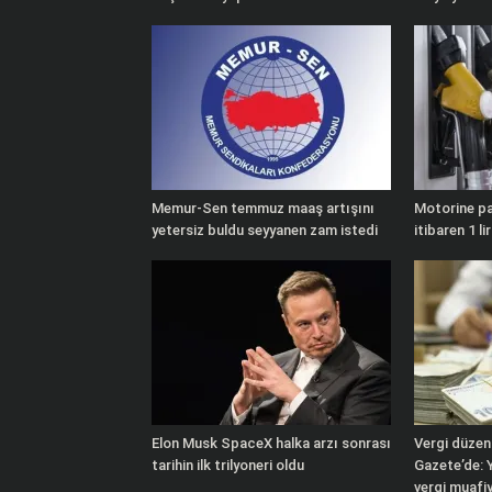
Memur-Sen temmuz maaş artışını
Motorine pa
yetersiz buldu seyyanen zam istedi
itibaren 1 l
Elon Musk SpaceX halka arzı sonrası
Vergi düzen
tarihin ilk trilyoneri oldu
Gazete’de: Y
vergi muafiy