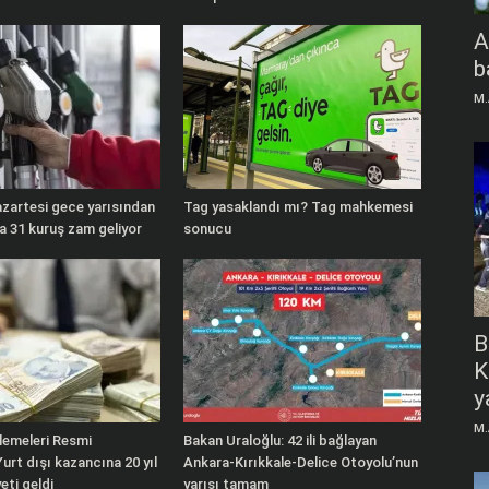
A
b
M.
zartesi gece yarısından
Tag yasaklandı mı? Tag mahkemesi
ira 31 kuruş zam geliyor
sonucu
B
K
y
M.
lemeleri Resmi
Bakan Uraloğlu: 42 ili bağlayan
urt dışı kazancına 20 yıl
Ankara-Kırıkkale-Delice Otoyolu’nun
eti geldi
yarısı tamam