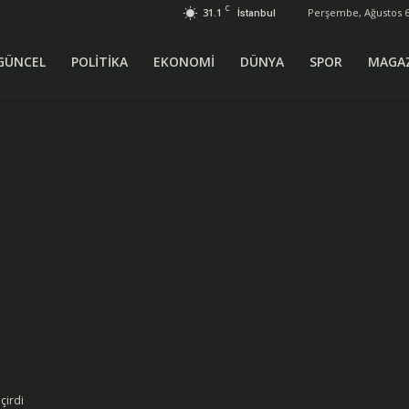
C
31.1
Perşembe, Ağustos 6
İstanbul
GÜNCEL
POLİTİKA
EKONOMİ
DÜNYA
SPOR
MAGA
çirdi