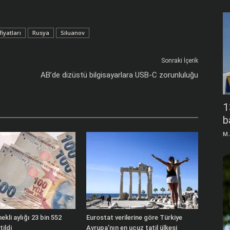
fiyatları
Rusya
Siluanov
Sonraki İçerik
AB’de dizüstü bilgisayarlara USB-C zorunluluğu
1
b
M.
kli aylığı 23 bin 552
Eurostat verilerine göre Türkiye
tildi
Avrupa’nın en ucuz tatil ülkesi