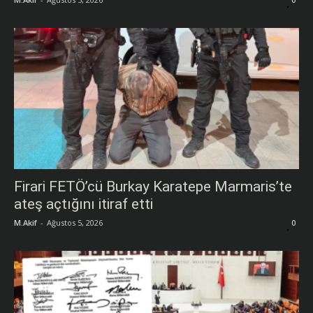
0
Firari FETÖ’cü Burkay Karatepe Marmaris’te
ateş açtığını itiraf etti
M.Akif
-
Ağustos 5, 2026
0