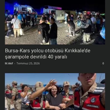
Bursa-Kars yolcu otobüsü Kırıkkale’de
şarampole devrildi 40 yaralı
M.Akif
-
Temmuz 25, 2026
0