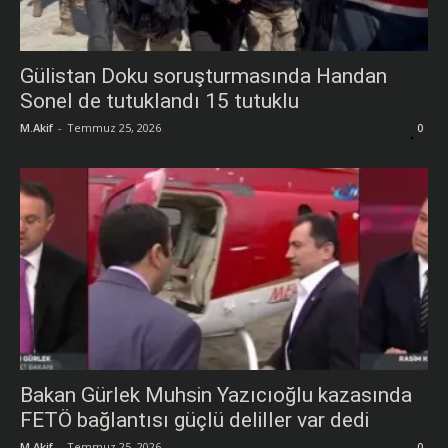
Gülistan Doku soruşturmasında Handan
Sonel de tutuklandı 15 tutuklu
M.Akif
-
Temmuz 25, 2026
0
Bakan Gürlek Muhsin Yazıcıoğlu kazasında
FETÖ bağlantısı güçlü deliller var dedi
M.Akif
-
Temmuz 25, 2026
0