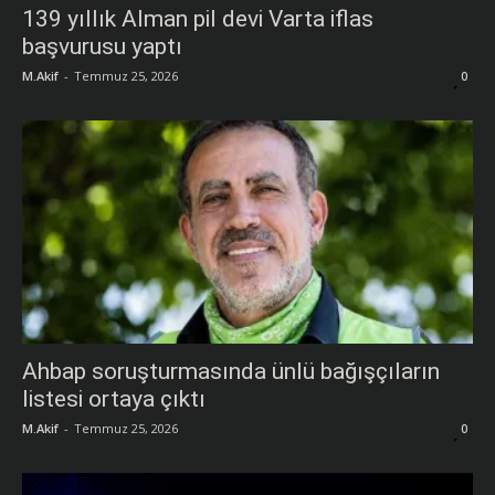
139 yıllık Alman pil devi Varta iflas
başvurusu yaptı
M.Akif
-
Temmuz 25, 2026
0
Ahbap soruşturmasında ünlü bağışçıların
listesi ortaya çıktı
M.Akif
-
Temmuz 25, 2026
0