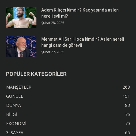
Adem Kılıçcı kimdir? Kaç yaşında aslen
nereli evli mi?
Şubat 28, 2025
Mehmet Ali Sarı Hoca kimdir? Aslen nereli
hangi camide görevli
Şubat 27, 2025
POPÜLER KATEGORİLER
MANŞETLER
268
GÜNCEL
151
DÜNYA
83
BİLGİ
76
EKONOMİ
70
3. SAYFA
65