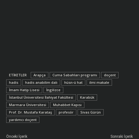
ETIKETLER
Arapça
Cuma Sabahları programı
doçent
hadis
hadis anabilim dalı
hüsn-ü hat
ilmi makale
İmam Hatip Lisesi
İngilizce
İstanbul Üniversitesi İlahiyat Fakültesi
Karabük
Marmara Üniversitesi
Muhabbet Kapısı
Prof. Dr. Mustafa Karataş
profesör
Sivas Gürün
yardımcı doçent
Önceki İçerik
Sonraki İçerik