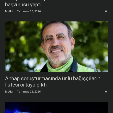
başvurusu yaptı
M.Akif
-
Temmuz 25, 2026
0
Ahbap soruşturmasında ünlü bağışçıların
listesi ortaya çıktı
M.Akif
-
Temmuz 25, 2026
0