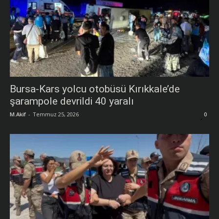
Bursa-Kars yolcu otobüsü Kırıkkale’de
şarampole devrildi 40 yaralı
M.Akif
-
Temmuz 25, 2026
0