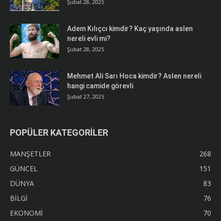
Şubat 28, 2025
Adem Kılıçcı kimdir? Kaç yaşında aslen
nereli evli mi?
Şubat 28, 2025
Mehmet Ali Sarı Hoca kimdir? Aslen nereli
hangi camide görevli
Şubat 27, 2025
POPÜLER KATEGORİLER
MANŞETLER
268
GÜNCEL
151
DÜNYA
83
BİLGİ
76
EKONOMİ
70