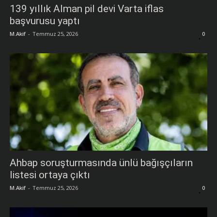
139 yıllık Alman pil devi Varta iflas
başvurusu yaptı
M.Akif
-
Temmuz 25, 2026
0
Ahbap soruşturmasında ünlü bağışçıların
listesi ortaya çıktı
M.Akif
-
Temmuz 25, 2026
0