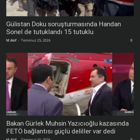
Gülistan Doku soruşturmasında Handan
Sonel de tutuklandı 15 tutuklu
M.Akif
-
Temmuz 25, 2026
0
Bakan Gürlek Muhsin Yazıcıoğlu kazasında
FETÖ bağlantısı güçlü deliller var dedi
M.Akif
-
Temmuz 25, 2026
0