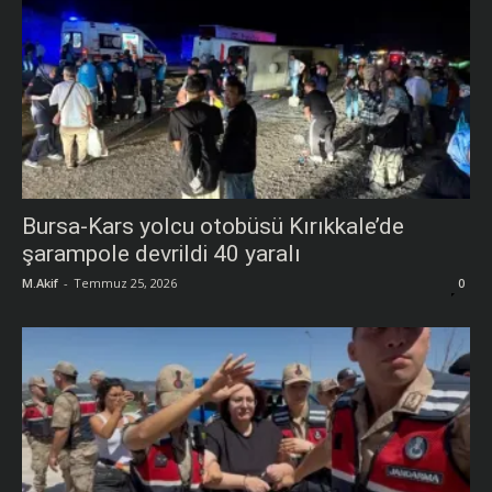
Bursa-Kars yolcu otobüsü Kırıkkale’de
şarampole devrildi 40 yaralı
M.Akif
-
Temmuz 25, 2026
0