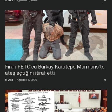
M.Akif
-
Ağustos 5, 2026
0
Firari FETÖ’cü Burkay Karatepe Marmaris’te
ateş açtığını itiraf etti
M.Akif
-
Ağustos 5, 2026
0